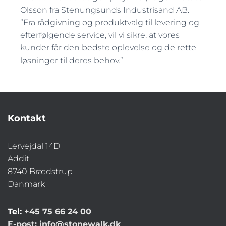
Olsson fra Stenungsunds Industrisand AB.
“Fra rådgivning og produktvalg til levering og
efterfølgende service, vil vi sikre, at vores
kunder får den bedste oplevelse og de rette
løsninger til deres behov.”
Kontakt
Lervejdal 14D
Addit
8740 Brædstrup
Danmark
Tel:
+45 75 66 24 00
E-post:
info@stonewalk.dk