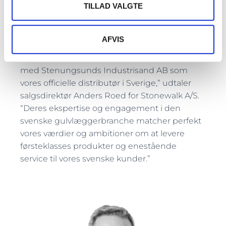
TILLAD VALGTE
AFVIS
“Vi er begejstrede for at indgå partnerskab
med Stenungsunds Industrisand AB som
vores officielle distributør i Sverige,” udtaler
salgsdirektør Anders Roed for Stonewalk A/S.
“Deres ekspertise og engagement i den
svenske gulvlæggerbranche matcher perfekt
vores værdier og ambitioner om at levere
førsteklasses produkter og enestående
service til vores svenske kunder.”