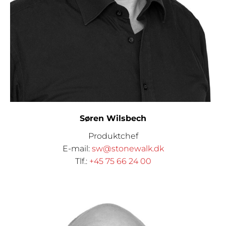
Søren Wilsbech
Produktchef
E-mail:
sw@stonewalk.dk
Tlf.:
+45 75 66 24 00