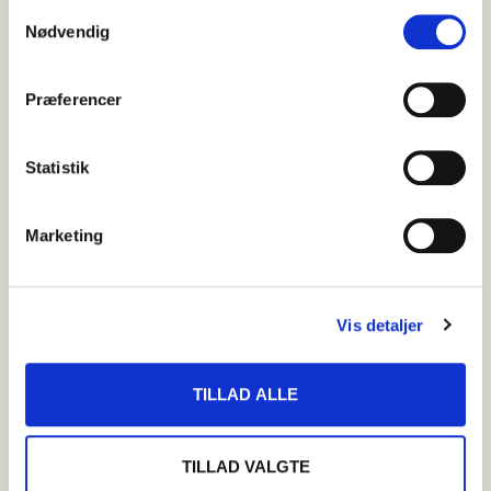
S
Nødvendig
a
m
t
Præferencer
y
k
k
Statistik
e
v
Marketing
a
l
g
Vis detaljer
TILLAD ALLE
TILLAD VALGTE