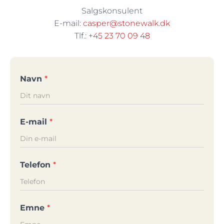
Salgskonsulent
E-mail:
casper@stonewalk.dk
Tlf.:
+45 23 70 09 48
Navn
*
E-mail
*
Telefon
*
Emne
*