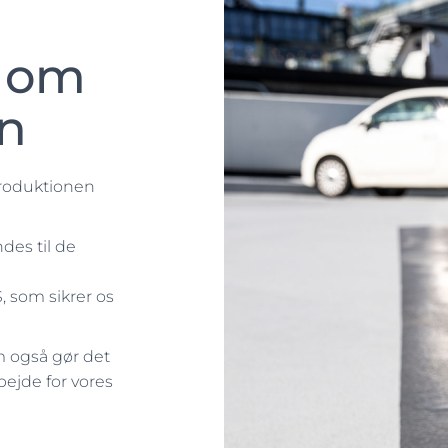
d om
en
 produktionen
des til de
, som sikrer os
m også gør det
rbejde for vores