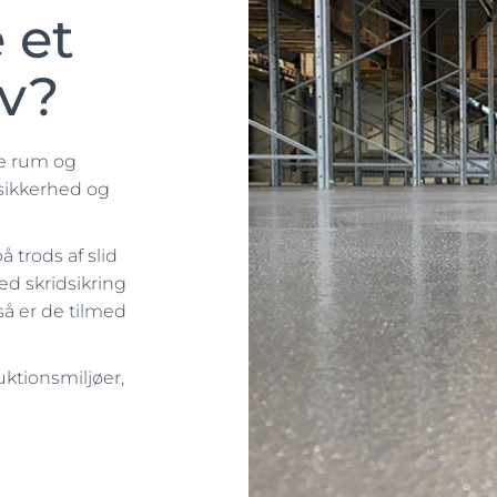
 et
lv?
lle rum og
, sikkerhed og
trods af slid
ed skridsikring
 så er de tilmed
duktionsmiljøer,