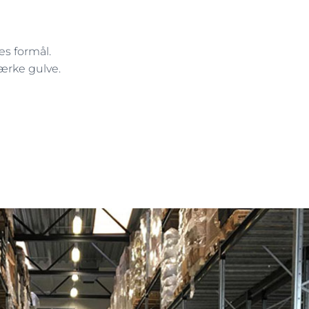
es formål.
tærke gulve.