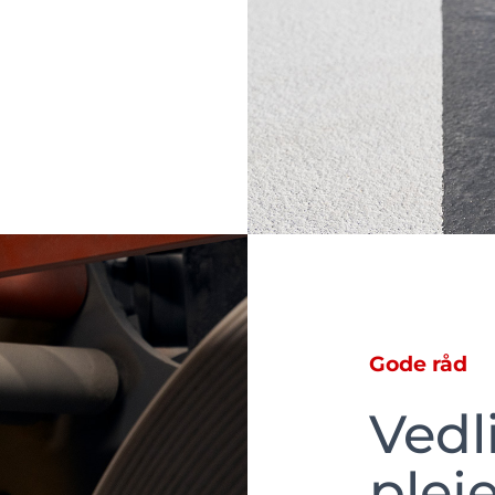
Gode råd
Vedl
plej