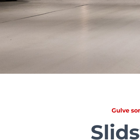
Gulve so
Slid