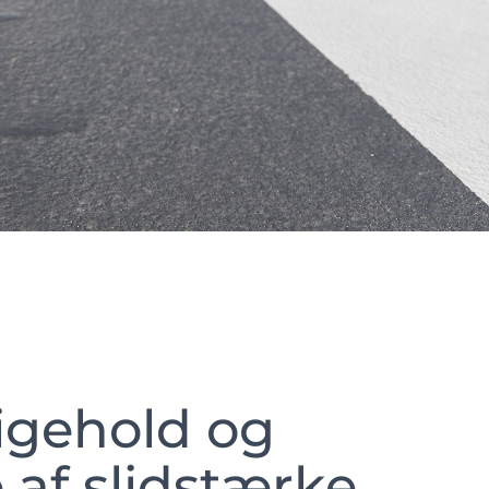
igehold og
e af slidstærke