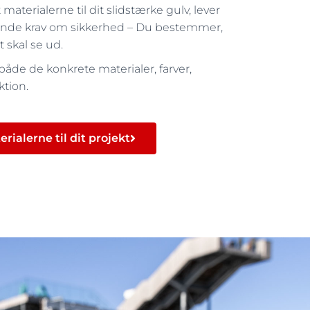
t materialerne til dit slidstærke gulv, lever
erende krav om sikkerhed – Du bestemmer,
 skal se ud.
åde de konkrete materialer, farver,
ktion.
rialerne til dit projekt