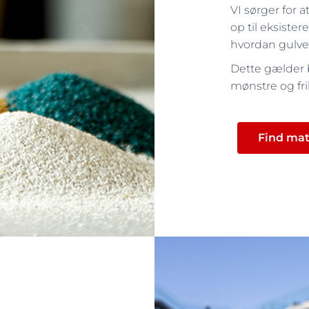
VI sørger for a
op til eksist
hvordan gulvet
Dette gælder b
mønstre og fri
Find mate