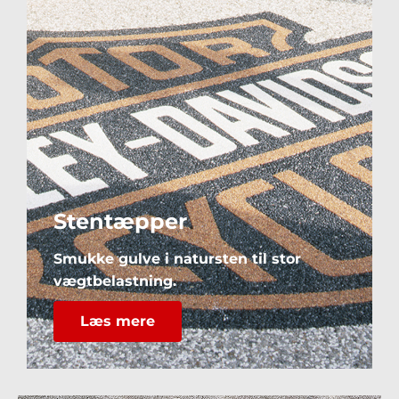
Stentæpper
Smukke gulve i natursten til stor
vægtbelastning.
Læs mere