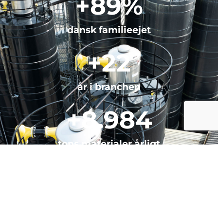
+
100
%
dansk familieejet
+
25
år i branchen
+
10.000
tons materialer årligt
418
produkter