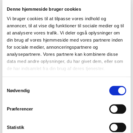
til dit næste
Denne hjemmeside bruger cookies
gulvprojekt
Vi bruger cookies til at tilpasse vores indhold og
annoncer, til at vise dig funktioner til sociale medier og til
Vi er en dansk familieejet leverandør af materialer til
at analysere vores trafik. Vi deler også oplysninger om
gulvindustrien i mere end 25 år .
din brug af vores hjemmeside med vores partnere inden
Hos Stonewalk finder du et stort sortiment af
for sociale medier, annonceringspartnere og
kvalitetsmaterialer til både fugefri gulve,
analysepartnere. Vores partnere kan kombinere disse
data med andre oplysninger, du har givet dem, eller som
stentæpper, terrazzogulve, slidstærke gulve,
de har indsamlet fra din brug af deres tjenester.
skridsikre gulve og
udendørs belægning
.
Kort sagt, hjælper vi dig med at skabe lige det gulv,
S
du drømmer om.
Nødvendig
a
Ønsker du rådgivning om materialerne til dit næste
m
projekt?
t
Præferencer
y
k
Download brochure
k
Statistik