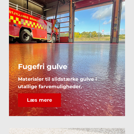
Fugefri gulve
Materialer til slidstærke gulve i
utallige farvemuligheder.
Læs mer
e