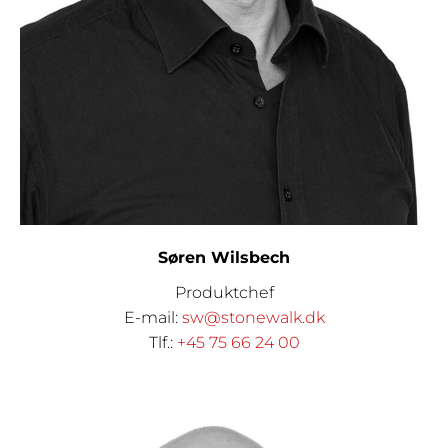
Søren Wilsbech
Produktchef
E-mail:
sw@stonewalk.dk
Tlf.:
+45 75 66 24 00