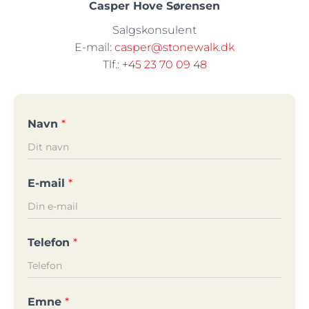
Casper Hove Sørensen
Salgskonsulent
E-mail:
casper@stonewalk.dk
Tlf.:
+45 23 70 09 48
Navn
*
E-mail
*
Telefon
*
Emne
*