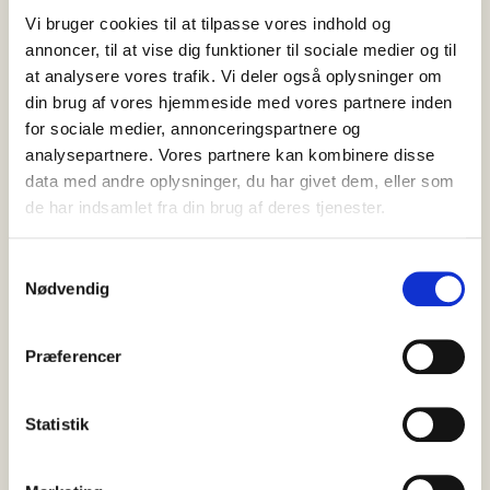
Vi bruger cookies til at tilpasse vores indhold og
annoncer, til at vise dig funktioner til sociale medier og til
at analysere vores trafik. Vi deler også oplysninger om
din brug af vores hjemmeside med vores partnere inden
for sociale medier, annonceringspartnere og
analysepartnere. Vores partnere kan kombinere disse
data med andre oplysninger, du har givet dem, eller som
de har indsamlet fra din brug af deres tjenester.
S
Nødvendig
a
m
t
Præferencer
y
k
k
Statistik
e
v