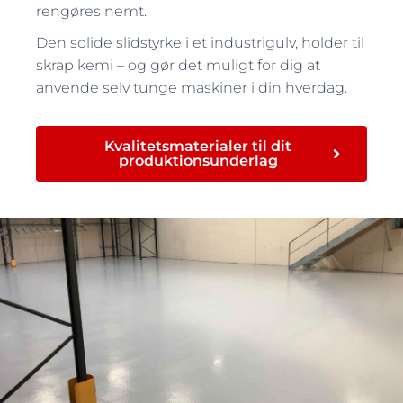
rengøres nemt.
Den solide slidstyrke i et industrigulv, holder til
skrap kemi – og gør det muligt for dig at
anvende selv tunge maskiner i din hverdag.
Kvalitetsmaterialer til dit
produktionsunderlag