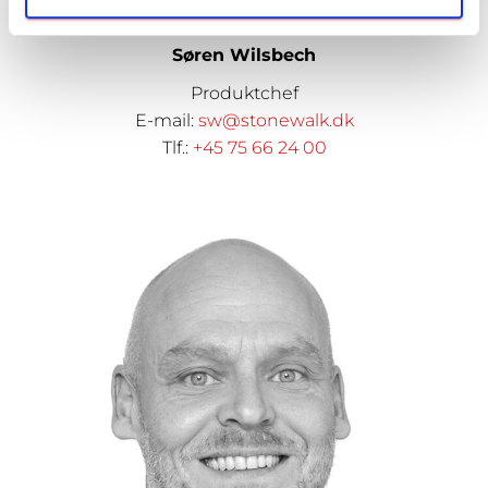
Søren Wilsbech
Produktchef
E-mail:
sw@stonewalk.dk
Tlf.:
+45 75 66 24 00