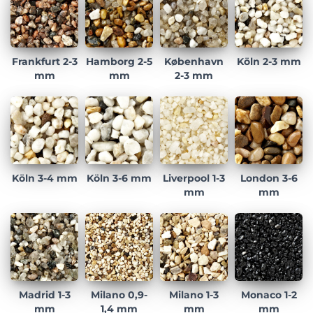
Frankfurt 2-3
Hamborg 2-5
København
Köln 2-3 mm
mm
mm
2-3 mm
Köln 3-4 mm
Köln 3-6 mm
Liverpool 1-3
London 3-6
mm
mm
Madrid 1-3
Milano 0,9-
Milano 1-3
Monaco 1-2
mm
1,4 mm
mm
mm