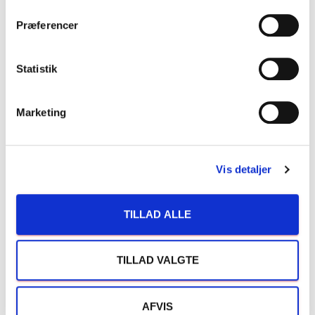
m
t
Præferencer
y
k
k
Statistik
e
v
Marketing
a
l
g
Vis detaljer
TILLAD ALLE
TILLAD VALGTE
AFVIS