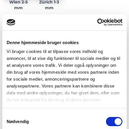
Wien 2-5
Zürich 1-3
mm
mm
Kontakt
Denne hjemmeside bruger cookies
Har du brug for hjælp?
Vi bruger cookies til at tilpasse vores indhold og
annoncer, til at vise dig funktioner til sociale medier og til
Tøv ikke med at tage fat på en af vores eksperter eller
at analysere vores trafik. Vi deler også oplysninger om
skriv os en besked.
din brug af vores hjemmeside med vores partnere inden
for sociale medier, annonceringspartnere og
analysepartnere. Vores partnere kan kombinere disse
data med andre oplysninger, du har givet dem, eller som
de har indsamlet fra din brug af deres tjenester.
S
Nødvendig
a