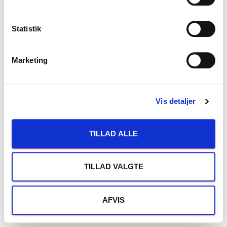
y
k
k
Statistik
e
v
Marketing
a
l
g
Vis detaljer
TILLAD ALLE
TILLAD VALGTE
AFVIS