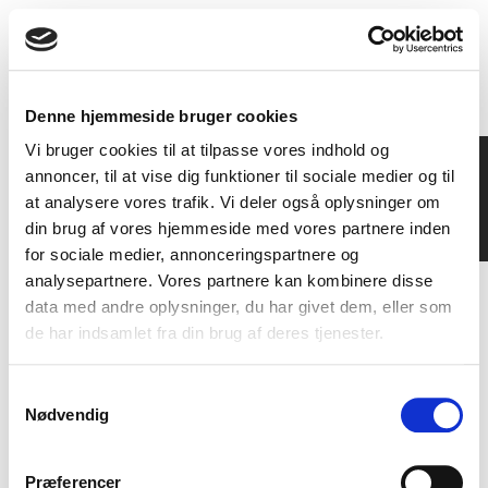
Denne hjemmeside bruger cookies
Vi bruger cookies til at tilpasse vores indhold og
Dansk familieejet leverandør af materialer til
annoncer, til at vise dig funktioner til sociale medier og til
gulvindustrien i mere end 25 år
at analysere vores trafik. Vi deler også oplysninger om
din brug af vores hjemmeside med vores partnere inden
Læs mere om os❯
for sociale medier, annonceringspartnere og
analysepartnere. Vores partnere kan kombinere disse
data med andre oplysninger, du har givet dem, eller som
de har indsamlet fra din brug af deres tjenester.
S
Nødvendig
a
m
t
Præferencer